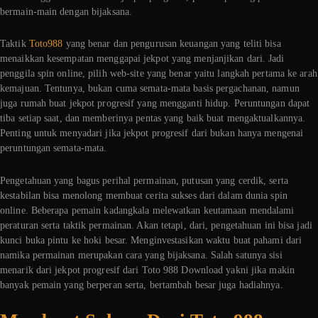
bermain-main dengan bijaksana.
Taktik
Toto988
yang benar dan pengurusan keuangan yang teliti bisa
menaikkan kesempatan menggapai jekpot yang menjanjikan dari. Jadi
penggila spin online, pilih web-site yang benar yaitu langkah pertama ke arah
kemajuan. Tentunya, bukan cuma semata-mata basis pergachanan, namun
juga rumah buat jekpot progresif yang mengganti hidup. Peruntungan dapat
tiba setiap saat, dan memberinya pentas yang baik buat mengaktualkannya.
Penting untuk menyadari jika jekpot progresif dari bukan hanya mengenai
peruntungan semata-mata.
Pengetahuan yang bagus perihal permainan, putusan yang cerdik, serta
kestabilan bisa menolong membuat cerita sukses dari dalam dunia spin
online. Beberapa pemain kadangkala melewatkan keutamaan mendalami
peraturan serta taktik permainan. Akan tetapi, dari, pengetahuan ini bisa jadi
kunci buka pintu ke hoki besar. Menginvestasikan waktu buat pahami dari
namika permainan merupakan cara yang bijaksana. Salah satunya sisi
menarik dari jekpot progresif dari Toto 988 Download yakni jika makin
banyak pemain yang berperan serta, bertambah besar juga hadiahnya.