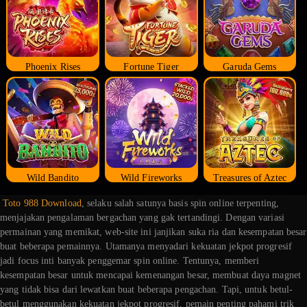
Phoenix Rises
Fortune Tiger
Garuda Gems
Wild Bandito
Wild Fireworks
Treasures of Aztec
Toto 988 Download
, selaku salah satunya basis spin online terpenting,
menjajakan pengalaman bergachan yang gak tertandingi. Dengan variasi
permainan yang memikat, web-site ini janjikan suka ria dan kesempatan besar
buat beberapa pemainnya. Utamanya menyadari kekuatan jekpot progresif
jadi focus inti banyak penggemar spin online. Tentunya, memberi
kesempatan besar untuk mencapai kemenangan besar, membuat daya magnet
yang tidak bisa dari lewatkan buat beberapa pengachan. Tapi, untuk betul-
betul menggunakan kekuatan jekpot progresif, pemain penting pahami trik